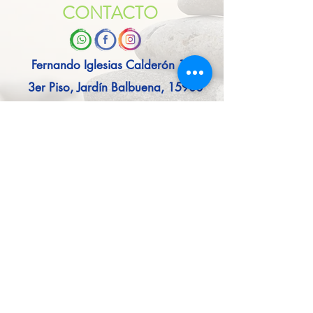
CONTACTO
Fernando Iglesias Calderón 141
3er Piso, Jardín Balbuena, 15900
CDMX
yogakalyaan@gmail.com
55 7735 6409
55 5552 3423